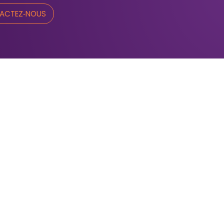
ACTEZ‑NOUS
méro sans frais :
‑866‑855‑9945
léphone :
819 376‑1000
rection@fondationcommunautairedustm.ca