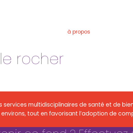
créer un fon
à propos
le rocher
s services multidisciplinaires de santé et de bie
environs, tout en favorisant l’adoption de com