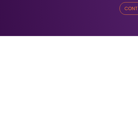
CONT
Nu
1
Té
di
Fondation communautaire
du Saint‑Maurice
240, boul. des Forges, bur. 203
Trois‑Rivières (Québec) G9A 2G8
Design & Hébergement web par DCOMM.
Identifiez-vous