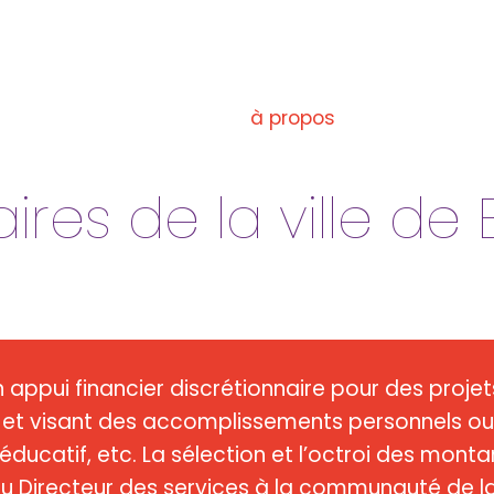
créer un fon
à propos
ires de la ville d
un appui financier discrétionnaire pour des proj
our et visant des accomplissements personnels o
al, éducatif, etc. La sélection et l’octroi des mon
u Directeur des services à la communauté de la 