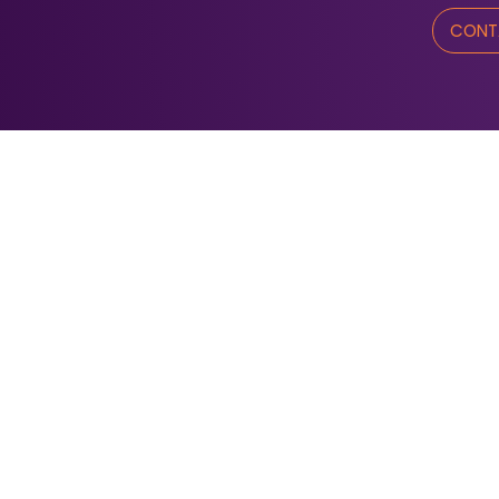
CONT
Nu
1
Té
di
Fondation communautaire
du Saint‑Maurice
240, boul. des Forges, bur. 203
Trois‑Rivières (Québec) G9A 2G8
Design & Hébergement web par DCOMM.
Identifiez-vous