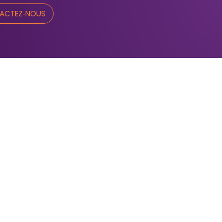
ACTEZ‑NOUS
méro sans frais :
‑866‑855‑9945
léphone :
819 376‑1000
rection@fondationcommunautairedustm.ca