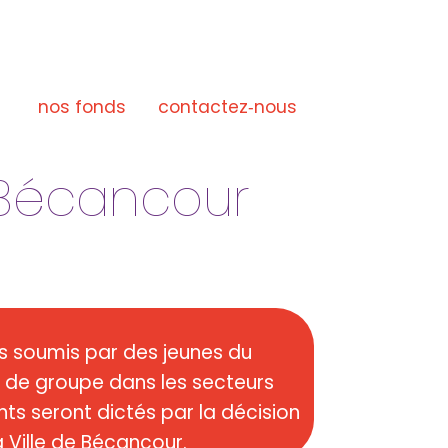
d
nos fonds
contactez‑nous
e Bécancour
ets soumis par des jeunes du
u de groupe dans les secteurs
tants seront dictés par la décision
Ville de Bécancour.​